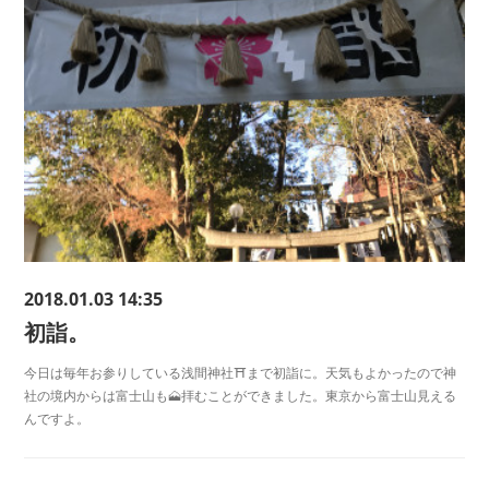
2018.01.03 14:35
初詣。
今日は毎年お参りしている浅間神社⛩まで初詣に。天気もよかったので神
社の境内からは富士山も🗻拝むことができました。東京から富士山見える
んですよ。